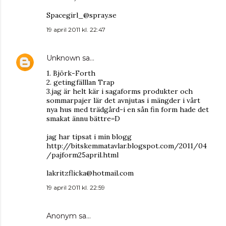
Spacegirl_@spray.se
19 april 2011 kl. 22:47
Unknown
sa…
1. Björk-Forth
2. getingfälllan Trap
3.jag är helt kär i sagaforms produkter och
sommarpajer lär det avnjutas i mängder i vårt
nya hus med trädgård-i en sån fin form hade det
smakat ännu bättre=D
jag har tipsat i min blogg
http://bitskemmatavlar.blogspot.com/2011/04
/pajform25april.html
lakritzflicka@hotmail.com
19 april 2011 kl. 22:59
Anonym sa…