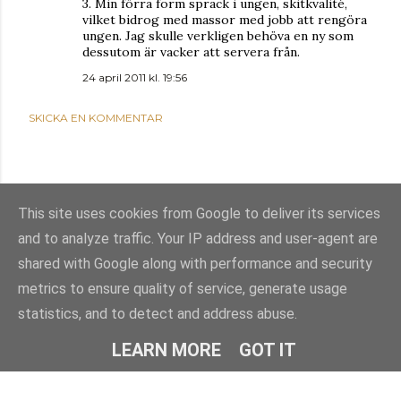
3. Min förra form sprack i ungen, skitkvalité,
vilket bidrog med massor med jobb att rengöra
ungen. Jag skulle verkligen behöva en ny som
dessutom är vacker att servera från.
24 april 2011 kl. 19:56
SKICKA EN KOMMENTAR
This site uses cookies from Google to deliver its services
and to analyze traffic. Your IP address and user-agent are
shared with Google along with performance and security
metrics to ensure quality of service, generate usage
statistics, and to detect and address abuse.
Använder Blogger
LEARN MORE
GOT IT