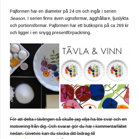
Pajformen har en diameter på 24 cm och ingår i serien
Season.
I serien finns även ugnsformar, ägghållare, ljuslykta
och portionsformar. Pajformen har ett butikspris på ca 269 kr
och ligger i en snygg presentförpackning.
För att delta i tävlingen så skulle jag vilja ha lite svar och en
motivering från dig. Och svarar gör du här i kommentarfältet
nedan. Givetvis kan du skicka ditt bidrag till