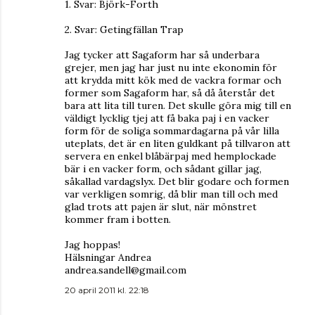
1. Svar: Björk-Forth
2. Svar: Getingfällan Trap
Jag tycker att Sagaform har så underbara
grejer, men jag har just nu inte ekonomin för
att krydda mitt kök med de vackra formar och
former som Sagaform har, så då återstår det
bara att lita till turen. Det skulle göra mig till en
väldigt lycklig tjej att få baka paj i en vacker
form för de soliga sommardagarna på vår lilla
uteplats, det är en liten guldkant på tillvaron att
servera en enkel blåbärpaj med hemplockade
bär i en vacker form, och sådant gillar jag,
såkallad vardagslyx. Det blir godare och formen
var verkligen somrig, då blir man till och med
glad trots att pajen är slut, när mönstret
kommer fram i botten.
Jag hoppas!
Hälsningar Andrea
andrea.sandell@gmail.com
20 april 2011 kl. 22:18