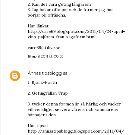
2. Kan det vara getingfångaren?
3. Jag bakar ofta paj och de former jag har
börjar bli ofräscha.
Har länkat.
http://care69.blogspot.com/2011/04/24-april-
vinn-pajform-fran-sagaform.html
care69(at)live.se
19 april 2011 kl. 08:55
Annas tipsblogg
sa…
1. Björk-Forth
2. Getingfällan Trap
3. tycker denna formen är så härlig och vacker
vill verkligen servera vårens och sommarens
bärpajer i den.
Har tipsat
http://annastipsblogg.blogspot.com/2011/04/