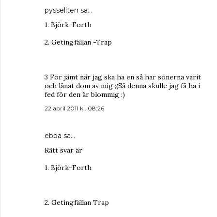
pysseliten
sa…
1. Björk-Forth
2. Getingfällan -Trap
3 För jämt när jag ska ha en så har sönerna varit
och lånat dom av mig ;(Så denna skulle jag få ha i
fed för den är blommig :)
22 april 2011 kl. 08:26
ebba
sa…
Rätt svar är
1. Björk-Forth
2. Getingfällan Trap