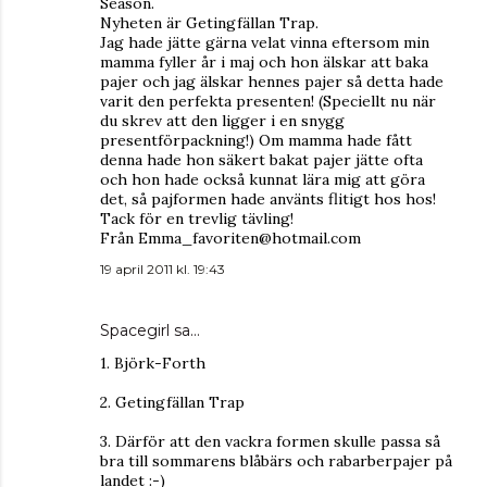
Season.
Nyheten är Getingfällan Trap.
Jag hade jätte gärna velat vinna eftersom min
mamma fyller år i maj och hon älskar att baka
pajer och jag älskar hennes pajer så detta hade
varit den perfekta presenten! (Speciellt nu när
du skrev att den ligger i en snygg
presentförpackning!) Om mamma hade fått
denna hade hon säkert bakat pajer jätte ofta
och hon hade också kunnat lära mig att göra
det, så pajformen hade använts flitigt hos hos!
Tack för en trevlig tävling!
Från Emma_favoriten@hotmail.com
19 april 2011 kl. 19:43
Spacegirl
sa…
1. Björk-Forth
2. Getingfällan Trap
3. Därför att den vackra formen skulle passa så
bra till sommarens blåbärs och rabarberpajer på
landet :-)