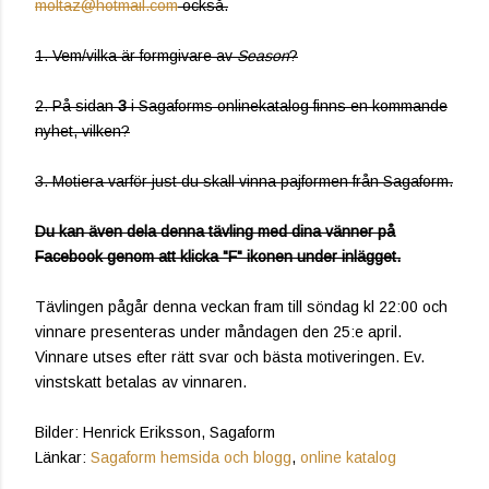
moltaz@hotmail.com
också.
1. Vem/vilka är formgivare av
Season
?
2. På sidan
3
i Sagaforms onlinekatalog finns en kommande
nyhet, vilken?
3. Motiera varför just du skall vinna pajformen från Sagaform.
Du kan även dela denna tävling med dina vänner på
Facebook genom att klicka "F" ikonen under inlägget.
Tävlingen pågår denna veckan fram till söndag kl 22:00 och
vinnare presenteras under måndagen den 25:e april.
Vinnare utses efter rätt svar och bästa motiveringen. Ev.
vinstskatt betalas av vinnaren.
Bilder: Henrick Eriksson, Sagaform
Länkar:
Sagaform hemsida och blogg
,
online katalog