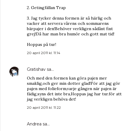
2. Getingfällan Trap
3. Jag tycker denna formen är så härlig och
vacker att servera vårens och sommarens
bärpajer i den!Behöver verkligen sådånt fint
grej!Då har man bra humör och gott mat tid!
Hoppas på tur!
20 april 2011 kl. 11:14
Gratishav
sa…
Och med den formen kan göra pajen mer
smaklig,och ger min dotter glad!För att jag gör
pajen med folieform,varje gången när pajen är
fädig,syns det inte bra,Hoppas jag har tur.för att
jag verkligen behöva det!
20 april 2011 kl. 11:22
Andrea
sa…