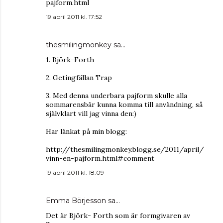
pajform.html
19 april 2011 kl. 17:52
thesmilingmonkey
sa…
1. Björk-Forth
2. Getingfällan Trap
3. Med denna underbara pajform skulle alla
sommarensbär kunna komma till användning, så
självklart vill jag vinna den:)
Har länkat på min blogg:
http://thesmilingmonkey.blogg.se/2011/april/
vinn-en-pajform.html#comment
19 april 2011 kl. 18:09
Emma Börjesson sa…
Det är Björk- Forth som är formgivaren av