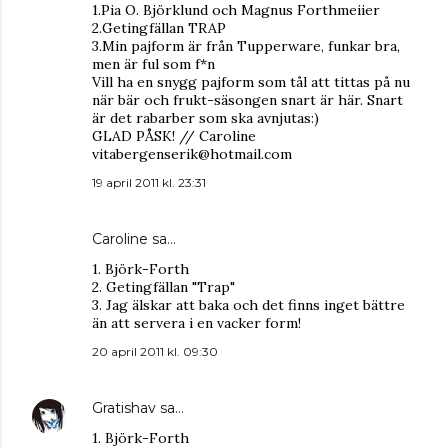
1.Pia O. Björklund och Magnus Forthmeiier
2.Getingfällan TRAP
3.Min pajform är från Tupperware, funkar bra,
men är ful som f*n
Vill ha en snygg pajform som tål att tittas på nu
när bär och frukt-säsongen snart är här. Snart
är det rabarber som ska avnjutas:)
GLAD PÅSK! // Caroline
vitabergenserik@hotmail.com
19 april 2011 kl. 23:31
Caroline
sa…
1. Björk-Forth
2. Getingfällan "Trap"
3. Jag älskar att baka och det finns inget bättre
än att servera i en vacker form!
20 april 2011 kl. 09:30
Gratishav
sa…
1. Björk-Forth