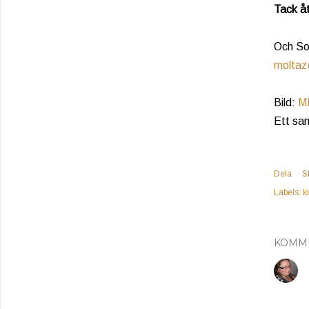
Tack åt
Och Sof
moltaz
Bild:
M
Ett sa
Dela
S
Labels:
k
KOMM