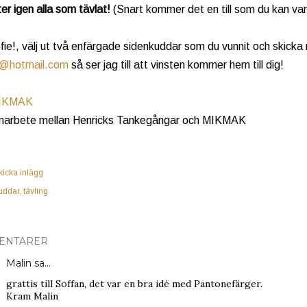
er igen alla som tävlat!
(Snart kommer det en till som du kan var
ie!, välj ut två enfärgade sidenkuddar som du vunnit och skicka
@hotmail.com
så ser jag till att vinsten kommer hem till dig!
IKMAK
marbete mellan Henricks Tankegångar och MIKMAK
kicka inlägg
uddar
tävling
ENTARER
Malin
sa…
grattis till Soffan, det var en bra idé med Pantonefärger.
Kram Malin