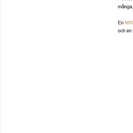
många. 
En
MI
och en 