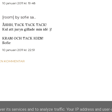
10 januari 2011 kl. 19:48
[room] by sofie
sa…
ÅHHH, TACK TACK TACK!
Kul att juryn gillade min idé :)!
KRAM OCH TACK IGEN!
Sofie
10 januari 2011 kl. 22:51
 EN KOMMENTAR
er its services and to analyze traffic. Your IP address and user