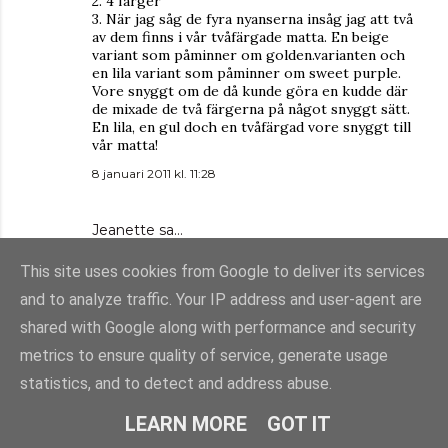
2. 4 färger
3. När jag såg de fyra nyanserna insåg jag att två
av dem finns i vår tvåfärgade matta. En beige
variant som påminner om golden.varianten och
en lila variant som påminner om sweet purple.
Vore snyggt om de då kunde göra en kudde där
de mixade de två färgerna på något snyggt sätt.
En lila, en gul doch en tvåfärgad vore snyggt till
vår matta!
8 januari 2011 kl. 11:28
Jeanette sa…
1. 2008
This site uses cookies from Google to deliver its services
2. 4 färger
3. En limegrön färg skulle vara snygg :)
and to analyze traffic. Your IP address and user-agent are
8 januari 2011 kl. 15:55
shared with Google along with performance and security
metrics to ensure quality of service, generate usage
DAHLARNA - Viktoria
sa…
statistics, and to detect and address abuse.
1. MIKMAK startades 2008.
LEARN MORE
GOT IT