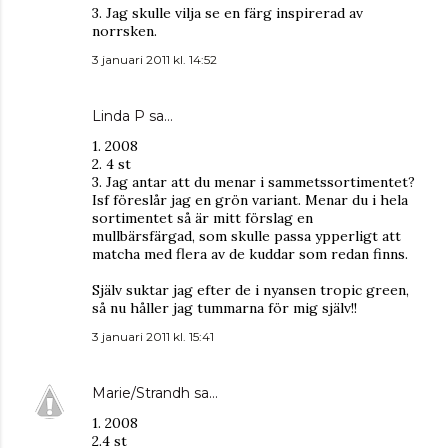
3. Jag skulle vilja se en färg inspirerad av
norrsken.
3 januari 2011 kl. 14:52
Linda P
sa…
1. 2008
2. 4 st
3. Jag antar att du menar i sammetssortimentet?
Isf föreslår jag en grön variant. Menar du i hela
sortimentet så är mitt förslag en
mullbärsfärgad, som skulle passa ypperligt att
matcha med flera av de kuddar som redan finns.
Själv suktar jag efter de i nyansen tropic green,
så nu håller jag tummarna för mig själv!!
3 januari 2011 kl. 15:41
Marie/Strandh
sa…
1. 2008
2.4 st