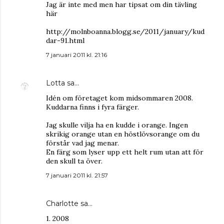
Jag är inte med men har tipsat om din tävling
här
http://molnboanna.blogg.se/2011/january/kud
dar-91.html
7 januari 2011 kl. 21:16
Lotta
sa…
Idén om företaget kom midsommaren 2008.
Kuddarna finns i fyra färger.
Jag skulle vilja ha en kudde i orange. Ingen
skrikig orange utan en höstlövsorange om du
förstår vad jag menar.
En färg som lyser upp ett helt rum utan att för
den skull ta över.
7 januari 2011 kl. 21:57
Charlotte sa…
1. 2008