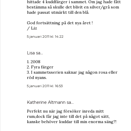
hittade 4 kuddfärger i sammet. Om jag hade fått
bestämma så skulle det blivit en silver/grå som
hade passat utmärkt till den blå.
God fortsättning på det nya året !
/ Liz
5 januari 2011 kl. 14:22
Lisa
sa…
1. 2008
2. Fyra färger
3. I sammetsserien saknar jag någon rosa eller
röd nyans.
5 januari 2011 kl. 16:53
Katherine Altmann
sa…
Perfekt nu när jag försöker inreda mitt
rum,dock får jag inte till det på något sätt,
kanske behöver kuddar till min enorma säng?!