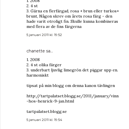
1. 2008
2. 4 st
3. Gärna en flerfärgad, rosa + brun eller turkos+
brunt, Någon skrev om årets rosa färg - den
hade varit otroligt fin. Skulle kunna kombineras
med flera av de fins färgerna
5 januari 2011 kl. 19:52
chanette
sa…
1. 2008
2. 4 st olika färger
3. underbart ljuvlig limegrön det piggar upp en.
harmoniskt
tipsat på min blogg om denna kanon tävlingen
http://tartpalatset.blogg.se/2011/january/vinn
-hos-henrick-9-jan.html
tartpalatset.blogg.se
5 januari 2011 kl. 19:54