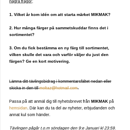
några frågor;
1. Vilket år kom idén om att starta märket MIKMAK?
2. Hur många färger på sammetskuddar finns det i
sortimentet?
3. Om du fick bestämma en ny färg till sortimentet,
vilken skulle det vara och varför väljer du just den
färgen? Ge en kort motivering.
Lämna ditt tävlingsbidrag i kommentarsfältet nedan eller
skicka in den till
moltaz@hotmail.com
.
Passa på att anmäl dig till nyhetsbrevet från
MIKMAK
på
hemsidan
. Där kan du ta del av nyheter, erbjudanden och
annat kul som händer.
Tävlingen pågår t.o.m söndagen den 9:e Januari kl 23:59.