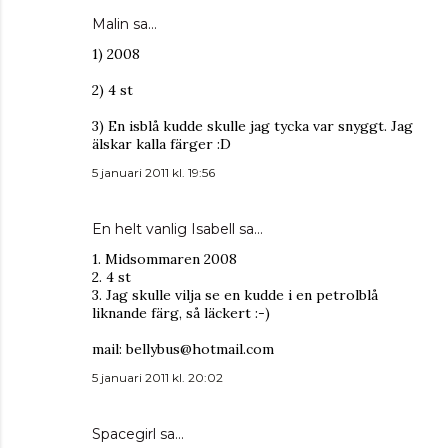
Malin
sa…
1) 2008
2) 4 st
3) En isblå kudde skulle jag tycka var snyggt. Jag
älskar kalla färger :D
5 januari 2011 kl. 19:56
En helt vanlig Isabell
sa…
1. Midsommaren 2008
2. 4 st
3. Jag skulle vilja se en kudde i en petrolblå
liknande färg, så läckert :-)
mail: bellybus@hotmail.com
5 januari 2011 kl. 20:02
Spacegirl
sa…