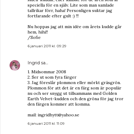
speciella för en själv. Lite som man samlade
tallrikar förr, haha! Personligen suktar jag
fortfarande efter gult :) !!!
Nu hoppas jag att min idée om årets kudde går
hem, hihi!!
/Sofie
6 januari 2011 kl. 09:29
Ingrid
sa…
1. Midsommar 2008
2. Ser ut som fyra färger
3. Jag föreslår plommon eller mörkt gräsgrön.
Plommon för att det är en färg som är populär
nu och ser snygg ut tillsammans med Golden
Earth Velvet-kudden och den gröna för jag tror
den färgen kommer att komma.
mail: ingridhytt@yahoo.se
6 januari 2011 kl. 11:09