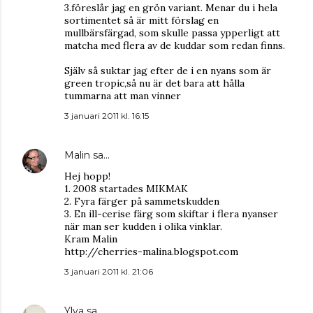
3.föreslår jag en grön variant. Menar du i hela
sortimentet så är mitt förslag en
mullbärsfärgad, som skulle passa ypperligt att
matcha med flera av de kuddar som redan finns.
Själv så suktar jag efter de i en nyans som är
green tropic,så nu är det bara att hålla
tummarna att man vinner
3 januari 2011 kl. 16:15
Malin
sa…
Hej hopp!
1. 2008 startades MIKMAK
2. Fyra färger på sammetskudden
3. En ill-cerise färg som skiftar i flera nyanser
när man ser kudden i olika vinklar.
Kram Malin
http://cherries-malina.blogspot.com
3 januari 2011 kl. 21:06
Ylva
sa…