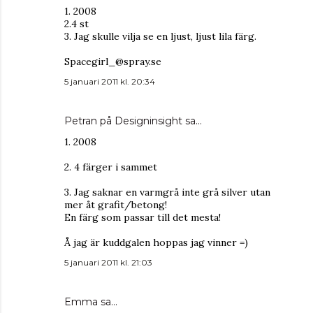
1. 2008
2.4 st
3. Jag skulle vilja se en ljust, ljust lila färg.
Spacegirl_@spray.se
5 januari 2011 kl. 20:34
Petran på Designinsight
sa…
1. 2008
2. 4 färger i sammet
3. Jag saknar en varmgrå inte grå silver utan
mer åt grafit/betong!
En färg som passar till det mesta!
Å jag är kuddgalen hoppas jag vinner =)
5 januari 2011 kl. 21:03
Emma
sa…