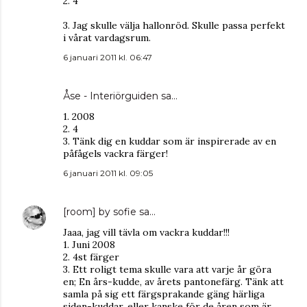
2. 4
3. Jag skulle välja hallonröd. Skulle passa perfekt
i vårat vardagsrum.
6 januari 2011 kl. 06:47
Åse - Interiörguiden
sa…
1. 2008
2. 4
3. Tänk dig en kuddar som är inspirerade av en
påfågels vackra färger!
6 januari 2011 kl. 09:05
[room] by sofie
sa…
Jaaa, jag vill tävla om vackra kuddar!!!
1. Juni 2008
2. 4st färger
3. Ett roligt tema skulle vara att varje år göra
en; En års-kudde, av årets pantonefärg. Tänk att
samla på sig ett färgsprakande gäng härliga
siden-kuddar, eller kanske för de åren som är