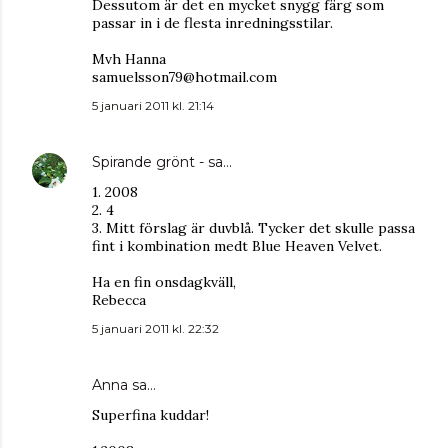
Dessutom är det en mycket snygg färg som
passar in i de flesta inredningsstilar.
Mvh Hanna
samuelsson79@hotmail.com
5 januari 2011 kl. 21:14
Spirande grönt -
sa…
1. 2008
2. 4
3. Mitt förslag är duvblå. Tycker det skulle passa
fint i kombination medt Blue Heaven Velvet.
Ha en fin onsdagkväll,
Rebecca
5 januari 2011 kl. 22:32
Anna
sa…
Superfina kuddar!