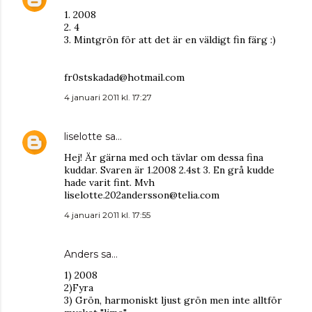
1. 2008
2. 4
3. Mintgrön för att det är en väldigt fin färg :)
fr0stskadad@hotmail.com
4 januari 2011 kl. 17:27
liselotte
sa…
Hej! Är gärna med och tävlar om dessa fina
kuddar. Svaren är 1.2008 2.4st 3. En grå kudde
hade varit fint. Mvh
liselotte.202andersson@telia.com
4 januari 2011 kl. 17:55
Anders sa…
1) 2008
2)Fyra
3) Grön, harmoniskt ljust grön men inte alltför