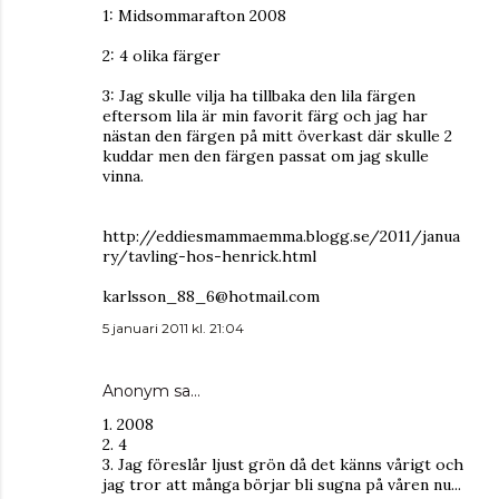
1: Midsommarafton 2008
2: 4 olika färger
3: Jag skulle vilja ha tillbaka den lila färgen
eftersom lila är min favorit färg och jag har
nästan den färgen på mitt överkast där skulle 2
kuddar men den färgen passat om jag skulle
vinna.
http://eddiesmammaemma.blogg.se/2011/janua
ry/tavling-hos-henrick.html
karlsson_88_6@hotmail.com
5 januari 2011 kl. 21:04
Anonym sa…
1. 2008
2. 4
3. Jag föreslår ljust grön då det känns vårigt och
jag tror att många börjar bli sugna på våren nu...