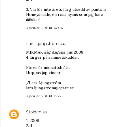
3. Varför inte årets färg utsedd av panton?
Honeysuckle, en rosa nyans som jag bara
äälskar!
3 januari 2011 kl. 10:06
Lars Ljungström sa…
MIKMAK såg dagens ljus 2008
4 färger på sammetskuddar.
Föreslår midnattsblått.
Hoppas jag vinner!
/Lars Ljungström
lars.ljungstrom@qcare.se
3 januari 2011 kl. 13:22
Stolpen
sa…
1. 2008
2. 4