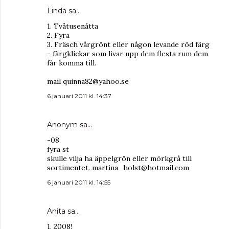
Linda
sa…
1. Tvåtusenåtta
2. Fyra
3. Fräsch vårgrönt eller någon levande röd färg
- färgklickar som livar upp dem flesta rum dem
får komma till.
mail quinna82@yahoo.se
6 januari 2011 kl. 14:37
Anonym sa…
-08
fyra st
skulle vilja ha äppelgrön eller mörkgrå till
sortimentet. martina_holst@hotmail.com
6 januari 2011 kl. 14:55
Anita sa…
1. 2008!