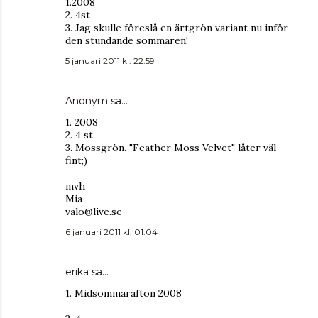
1.2008
2. 4st
3. Jag skulle föreslå en ärtgrön variant nu inför
den stundande sommaren!
5 januari 2011 kl. 22:59
Anonym sa…
1. 2008
2. 4 st
3. Mossgrön. "Feather Moss Velvet" låter väl
fint;)
mvh
Mia
valo@live.se
6 januari 2011 kl. 01:04
erika
sa…
1. Midsommarafton 2008