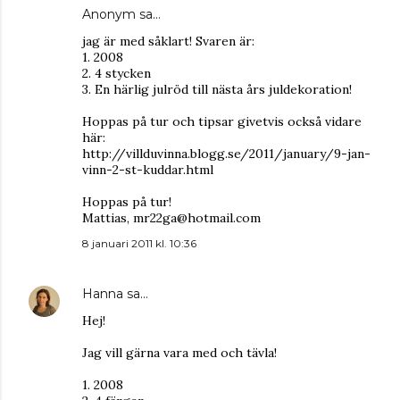
Anonym sa…
jag är med såklart! Svaren är:
1. 2008
2. 4 stycken
3. En härlig julröd till nästa års juldekoration!
Hoppas på tur och tipsar givetvis också vidare
här:
http://villduvinna.blogg.se/2011/january/9-jan-
vinn-2-st-kuddar.html
Hoppas på tur!
Mattias, mr22ga@hotmail.com
8 januari 2011 kl. 10:36
Hanna
sa…
Hej!
Jag vill gärna vara med och tävla!
1. 2008