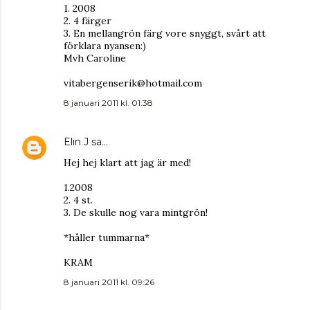
1. 2008
2. 4 färger
3. En mellangrön färg vore snyggt, svårt att
förklara nyansen:)
Mvh Caroline
vitabergenserik@hotmail.com
8 januari 2011 kl. 01:38
Elin J
sa…
Hej hej klart att jag är med!
1.2008
2. 4 st.
3. De skulle nog vara mintgrön!
*håller tummarna*
KRAM
8 januari 2011 kl. 09:26