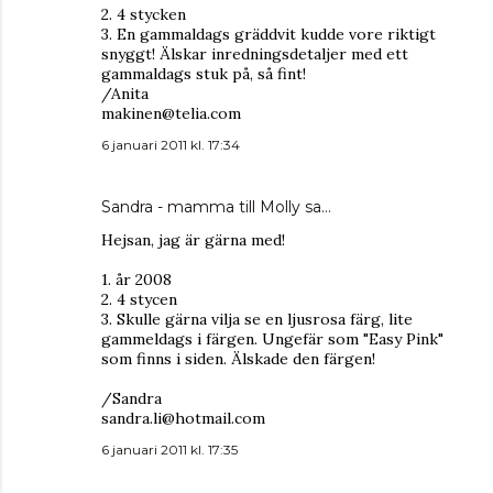
2. 4 stycken
3. En gammaldags gräddvit kudde vore riktigt
snyggt! Älskar inredningsdetaljer med ett
gammaldags stuk på, så fint!
/Anita
makinen@telia.com
6 januari 2011 kl. 17:34
Sandra - mamma till Molly
sa…
Hejsan, jag är gärna med!
1. år 2008
2. 4 stycen
3. Skulle gärna vilja se en ljusrosa färg, lite
gammeldags i färgen. Ungefär som "Easy Pink"
som finns i siden. Älskade den färgen!
/Sandra
sandra.li@hotmail.com
6 januari 2011 kl. 17:35