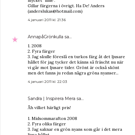
mycket "lime".
Gillar färgerna i övrigt. Ha De! Anders
(anderslukas@hotmail.com)
4 januari 2011 kl. 21:36
AnnapåGrönkulla
sa…
1. 2008
2. Fyra färger
3. Jag skulle föreslå en turkos färg åt det ljusare
hållet för jag tycker det känns så fräscht nu när
vi går mot ljusare tider. Grönt är också skönt
men det fanns ju redan några gröna nyanser...
4 januari 2011 kl. 22:03
Sandra | Inspirera Mera
sa…
Åh vilket härligt pris!
1. Midsommarafton 2008
2. Fyra olika färger
3. Jag saknar en grön nyans som går i det mera
ljusa hållet.