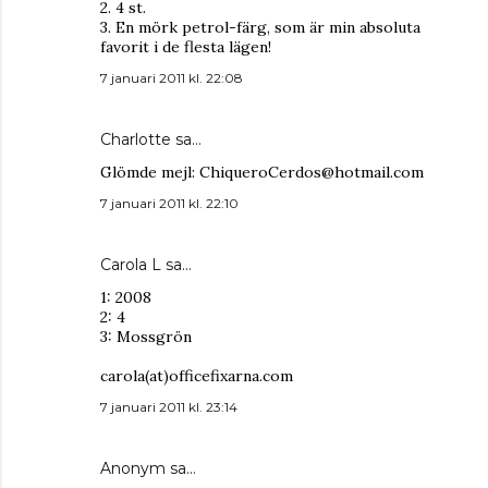
2. 4 st.
3. En mörk petrol-färg, som är min absoluta
favorit i de flesta lägen!
7 januari 2011 kl. 22:08
Charlotte sa…
Glömde mejl: ChiqueroCerdos@hotmail.com
7 januari 2011 kl. 22:10
Carola L
sa…
1: 2008
2: 4
3: Mossgrön
carola(at)officefixarna.com
7 januari 2011 kl. 23:14
Anonym sa…