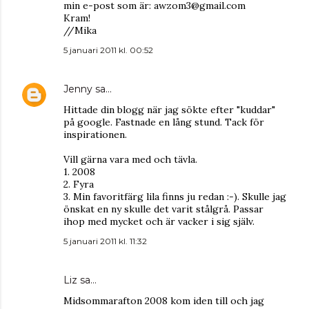
min e-post som är: awzom3@gmail.com
Kram!
//Mika
5 januari 2011 kl. 00:52
Jenny
sa…
Hittade din blogg när jag sökte efter "kuddar"
på google. Fastnade en lång stund. Tack för
inspirationen.
Vill gärna vara med och tävla.
1. 2008
2. Fyra
3. Min favoritfärg lila finns ju redan :-). Skulle jag
önskat en ny skulle det varit stålgrå. Passar
ihop med mycket och är vacker i sig själv.
5 januari 2011 kl. 11:32
Liz
sa…
Midsommarafton 2008 kom iden till och jag