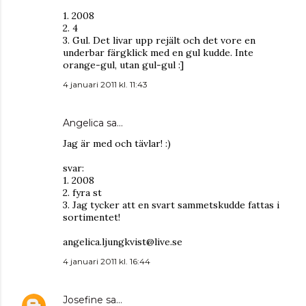
1. 2008
2. 4
3. Gul. Det livar upp rejält och det vore en
underbar färgklick med en gul kudde. Inte
orange-gul, utan gul-gul :]
4 januari 2011 kl. 11:43
Angelica
sa…
Jag är med och tävlar! :)
svar:
1. 2008
2. fyra st
3. Jag tycker att en svart sammetskudde fattas i
sortimentet!
angelica.ljungkvist@live.se
4 januari 2011 kl. 16:44
Josefine
sa…