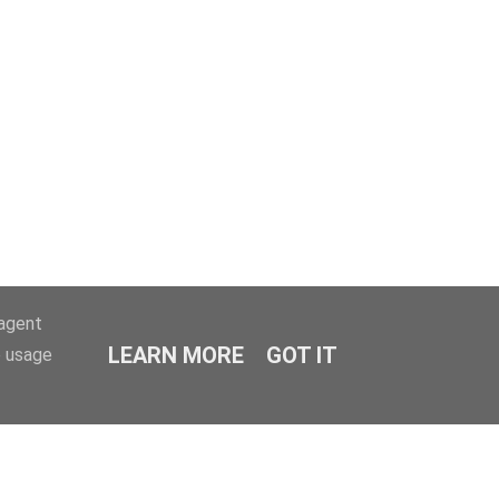
-agent
LEARN MORE
GOT IT
e usage