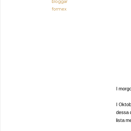
bloggar
formex
I morgo
I Oktob
dessa 
lista m