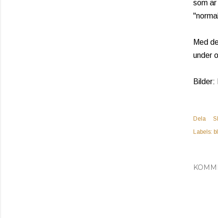
som är 
"normal
Med den
under o
Bilder:
Dela
S
Labels:
b
KOMM