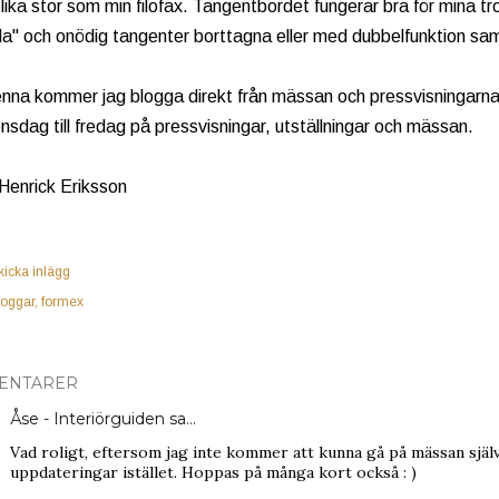
lika stor som min filofax. Tangentbordet fungerar bra för mina t
a" och onödig tangenter borttagna eller med dubbelfunktion samt
na kommer jag blogga direkt från mässan och pressvisningarna,
nsdag till fredag på pressvisningar, utställningar och mässan.
 Henrick Eriksson
kicka inlägg
loggar
formex
ENTARER
Åse - Interiörguiden
sa…
Vad roligt, eftersom jag inte kommer att kunna gå på mässan själ
uppdateringar istället. Hoppas på många kort också : )