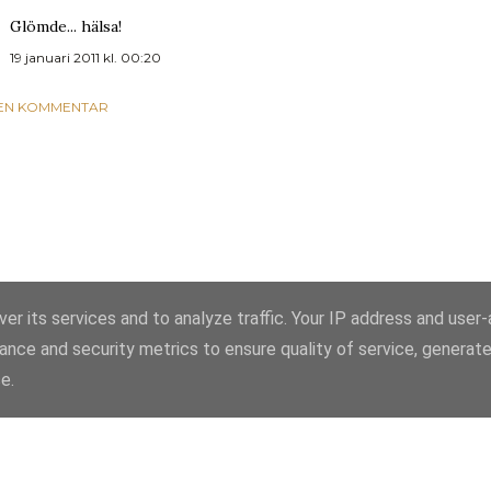
Glömde... hälsa!
19 januari 2011 kl. 00:20
 EN KOMMENTAR
er its services and to analyze traffic. Your IP address and user
ance and security metrics to ensure quality of service, generat
Använder Blogger
e.