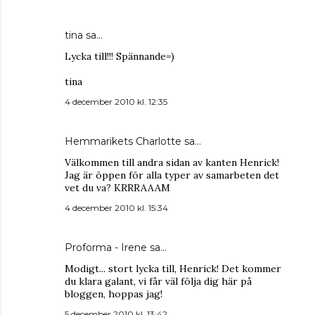
tina
sa…
Lycka till!!! Spännande=)
tina
4 december 2010 kl. 12:35
Hemmarikets Charlotte
sa…
Välkommen till andra sidan av kanten Henrick!
Jag är öppen för alla typer av samarbeten det
vet du va? KRRRAAAM
4 december 2010 kl. 15:34
Proforma - Irene
sa…
Modigt... stort lycka till, Henrick! Det kommer
du klara galant, vi får väl följa dig här på
bloggen, hoppas jag!
5 december 2010 kl. 13:42