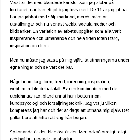
Visst är det med blandade känslor som jag slutar på
företaget, går från ett jobb jag trivs med. De 11 år jag jobbat
har jag jobbat med sälj, marknad, merch, mässor,
utställningar och nu senast webb, sociala medier och
bildbanker. En variation av arbetsuppgifter som alla varit
inspirerande och utmanande och hela tiden foten i färg,
inspiration och form.
Men nu måste jag satsa på mig själv, ta utmaningarna under
egna vingar och se vart det bär.
Något inom färg, form, trend, inredning, inspiration,
webb m.m. blir det iallafall. Ev i en kombination med de
utbildningar jag, bland annat har i botten inom
kundpsykologi och försäljningsteknik. Jag vet ju vilken
kompetens jag har och det är dags att utmana mig själv. Det
gäller bara att hitta rätt väg från början.
Spännande är det. Nervöst är det. Men också otroligt roligt
och häftigt. Taggad? Ja absolut.