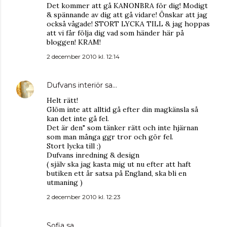
Det kommer att gå KANONBRA för dig! Modigt
& spännande av dig att gå vidare! Önskar att jag
också vågade! STORT LYCKA TILL & jag hoppas
att vi får följa dig vad som händer här på
bloggen! KRAM!
2 december 2010 kl. 12:14
Dufvans interiör
sa…
Helt rätt!
Glöm inte att alltid gå efter din magkänsla så
kan det inte gå fel.
Det är den" som tänker rätt och inte hjärnan
som man många ggr tror och gör fel.
Stort lycka till ;)
Dufvans inredning & design
( själv ska jag kasta mig ut nu efter att haft
butiken ett år satsa på England, ska bli en
utmaning )
2 december 2010 kl. 12:23
Sofia
sa…