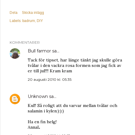
Dela
Skicka inlägg
Labels:
badrum
DIY
KOMMENTARER
Bull farmor
sa…
Tack för tipset, har länge tänkt jag skulle göra
tvålar i den vackra rosa formen som jag fick av
er till jul!!!! Kram kram
20 augusti 2010 kl. 05:35
Unknown
sa…
Kul!! Så roligt att du varvar mellan tvålar och
salamin i kylen:):):)
Ha en fin helg!
AnnaL