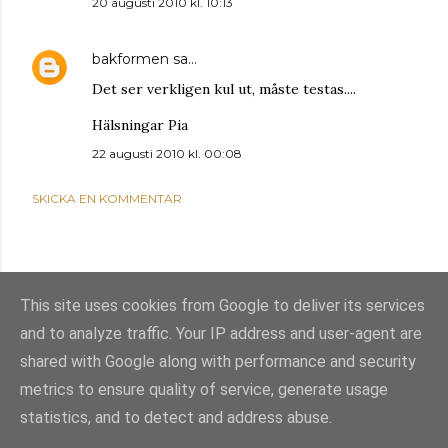
20 augusti 2010 kl. 10:13
bakformen
sa…
Det ser verkligen kul ut, måste testas....
Hälsningar Pia
22 augusti 2010 kl. 00:08
SKICKA EN KOMMENTAR
This site uses cookies from Google to deliver its services
and to analyze traffic. Your IP address and user-agent are
shared with Google along with performance and security
metrics to ensure quality of service, generate usage
statistics, and to detect and address abuse.
Använder Blogger