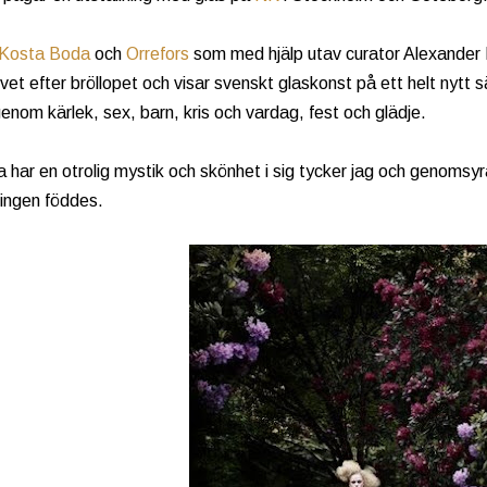
Kosta Boda
och
Orrefors
som med hjälp utav curator Alexander 
livet efter bröllopet och visar svenskt glaskonst på ett helt nytt
enom kärlek, sex, barn, kris och vardag, fest och glädje.
a har en otrolig mystik och skönhet i sig tycker jag och genomsyra
ningen föddes.