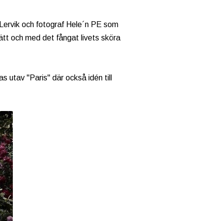
Lervik och fotograf Hele´n PE som
 sätt och med det fångat livets sköra
s utav "Paris" där också idén till