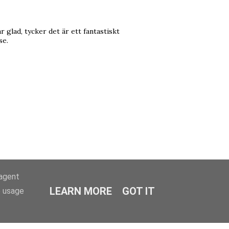
 glad, tycker det är ett fantastiskt
se.
-agent
LEARN MORE
GOT IT
e usage