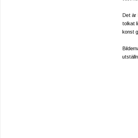
Det är
tolkat 
konst g
Bildern
utställ