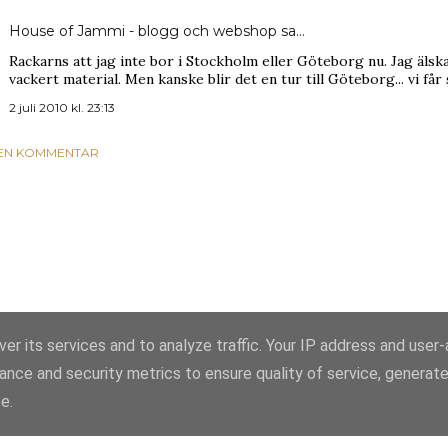
House of Jammi - blogg och webshop
sa…
Rackarns att jag inte bor i Stockholm eller Göteborg nu. Jag älskar
vackert material. Men kanske blir det en tur till Göteborg... vi får 
2 juli 2010 kl. 23:13
 EN KOMMENTAR
er its services and to analyze traffic. Your IP address and user
ance and security metrics to ensure quality of service, generat
Använder Blogger
e.