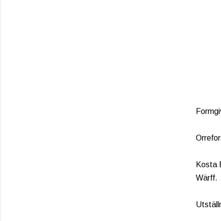
Formgiv
Orrefor
Kosta B
Wärff.
Utställ