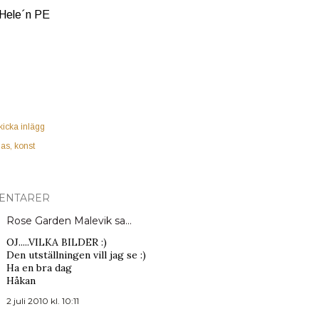
 Hele´n PE
kicka inlägg
las
konst
ENTARER
Rose Garden Malevik
sa…
OJ.....VILKA BILDER :)
Den utställningen vill jag se :)
Ha en bra dag
Håkan
2 juli 2010 kl. 10:11