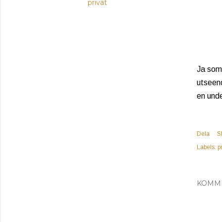
privat
Ja som 
utseend
en unde
Dela
S
Labels:
p
KOMM