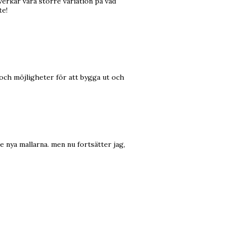
erkar vara större variation på vad
te!
 och möjligheter för att bygga ut och
de nya mallarna. men nu fortsätter jag,