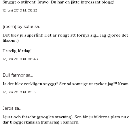
Snyggt o stilrent! Bravo! Du har en jätte intressant blogg!
12 juni 2010 kl. 08:23
[room] by sofie
sa…
Det blev ju superfint! Det är roligt att förnya sig... Jag gjorde de
liksom ;)
Trevlig lördag!
12 juni 2010 kl. 08:48
Bull farmor
sa…
Ja det blev verkligen snyggt!! Ser så somrigt ut tycker jag!!!! Kram
12 juni 2010 kl. 10:16
Jerpa
sa…
Ljust och fräscht (googles stavning). Sen får ju bilderna plats nu 
där bloggerkänslan (ramarna) i bannern.