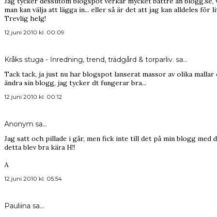
Jag tycker dessutom blogspot verkar mycket bättre än blogg.se, v
man kan välja att lägga in... eller så är det att jag kan alldeles för li
Trevlig helg!
12 juni 2010 kl. 00:09
Kråks stuga - Inredning, trend, trädgård & torparliv.
sa…
Tack tack, ja just nu har blogspot lanserat massor av olika mallar
ändra sin blogg, jag tycker dt fungerar bra...
12 juni 2010 kl. 00:12
Anonym sa…
Jag satt och pillade i går, men fick inte till det på min blogg med 
detta blev bra kära H!!
A
12 juni 2010 kl. 05:54
Pauliina
sa…