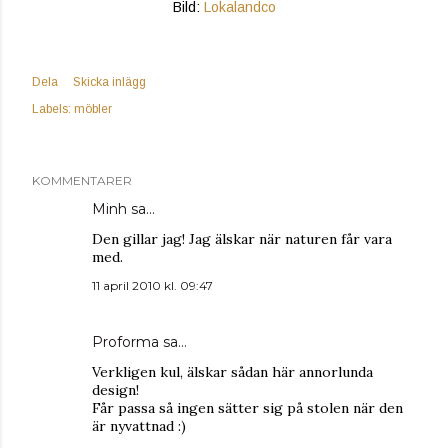
Bild:
Lokalandco
Dela
Skicka inlägg
Labels:
möbler
KOMMENTARER
Minh
sa…
Den gillar jag! Jag älskar när naturen får vara
med.
11 april 2010 kl. 09:47
Proforma
sa…
Verkligen kul, älskar sådan här annorlunda
design!
Får passa så ingen sätter sig på stolen när den
är nyvattnad :)