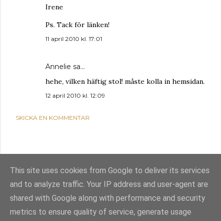
Irene
Ps. Tack för länken!
11 april 2010 kl. 17:01
Annelie
sa…
hehe, vilken häftig stol! måste kolla in hemsidan.
12 april 2010 kl. 12:09
SKICKA EN KOMMENTAR
This site uses cookies from Google to deliver its services
and to analyze traffic. Your IP address and user-agent are
shared with Google along with performance and security
metrics to ensure quality of service, generate usage