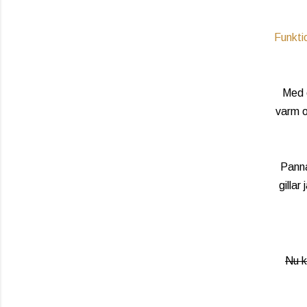
Funkti
Med 
varm o
Panna
gillar
Nu k