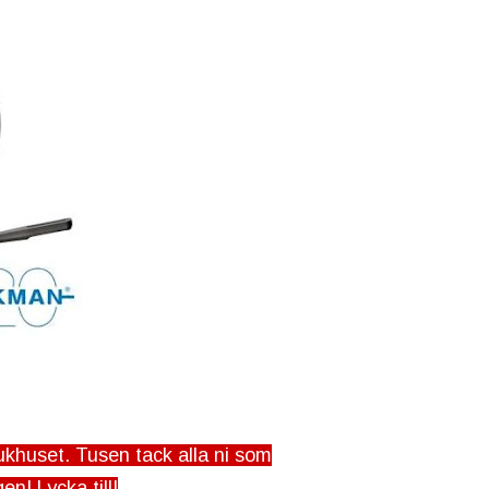
jukhuset. Tusen tack alla ni som
en! Lycka till!