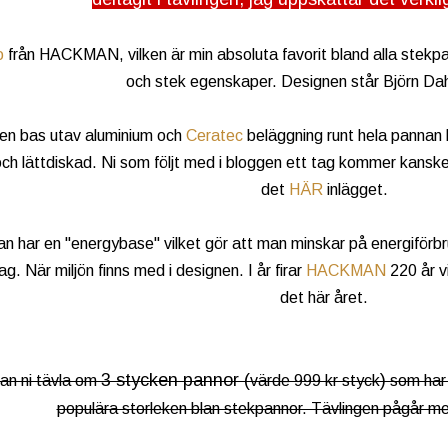
o
från HACKMAN, vilken är min absoluta favorit bland alla stekpann
och stek egenskaper. Designen står Björn Dah
en bas utav aluminium och
Ceratec
beläggning runt hela pannan b
ch lättdiskad. Ni som följt med i bloggen ett tag kommer kanske 
det
HÄR
inlägget.
n har en "energybase" vilket gör att man minskar på energiförb
 jag. När miljön finns med i designen. I år firar
HACKMAN
220 år v
det här året.
3 stycken pannor (
)
an ni tävla om
värde 999 kr styck
som har 
populära storleken blan stekpannor. Tävlingen pågår me