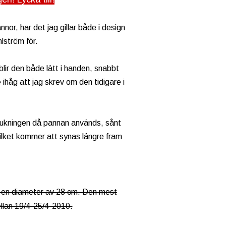
or, har det jag gillar både i design
lström för.
lir den både lätt i handen, snabbt
ihåg att jag skrev om den tidigare i
rukningen då pannan används, sånt
ilket kommer att synas längre fram
en diameter av 28 cm. Den mest
llan 19/4-25/4-2010.