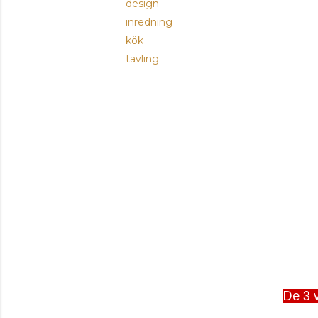
design
inredning
kök
tävling
De 3 v