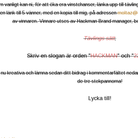
 vanligt kan ni, för att öka era vinstchanser, länka upp till tävlin
en länk till 5 vänner, med en kopia till mig, på adressen
moltaz@
av vinnaren. Vinnare utses av Hackman Brand manager, be
Tävlings sätt
;
Skriv en slogan är orden "
HACKMAN
" och "
2
 nu kreativa och lämna sedan ditt bidrag i kommentarfältet nedan
de tre stekpannorna!
Lycka till!