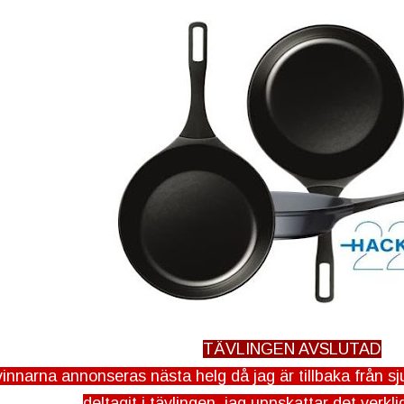
TÄVLINGEN AVSLUTAD
innarna annonseras nästa helg då jag är tillbaka från s
deltagit i tävlingen, jag uppskattar det verklig