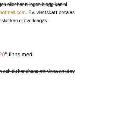
gen eller har ni ingen blogg kan ni
hotmail.com
. Ev. vinstskatt betalas
slut kan ej överklagas.
20
" finns med.
 och du har chans att vinna en utav