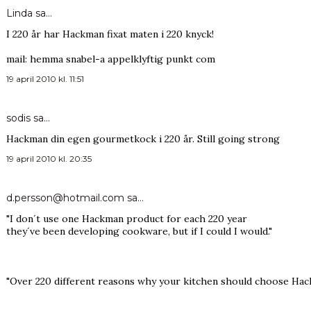
Linda
sa…
I 220 år har Hackman fixat maten i 220 knyck!
mail: hemma snabel-a appelklyftig punkt com
19 april 2010 kl. 11:51
sodis
sa…
Hackman din egen gourmetkock i 220 år. Still going strong
19 april 2010 kl. 20:35
d.persson@hotmail.com
sa…
"I don´t use one Hackman product for each 220 year
they´ve been developing cookware, but if I could I would."
"Over 220 different reasons why your kitchen should choose Ha