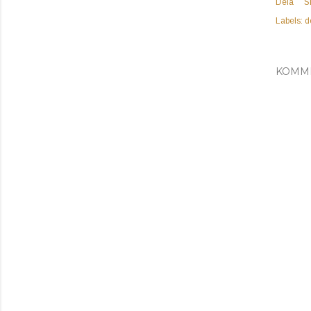
Dela
S
Labels:
d
KOMM