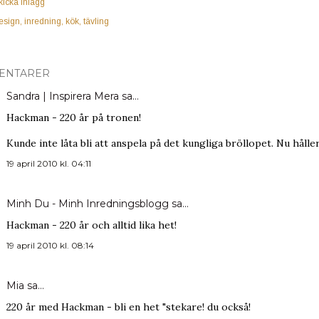
kicka inlägg
esign
inredning
kök
tävling
ENTARER
Sandra | Inspirera Mera
sa…
Hackman - 220 år på tronen!
Kunde inte låta bli att anspela på det kungliga bröllopet. Nu håll
19 april 2010 kl. 04:11
Minh Du - Minh Inredningsblogg
sa…
Hackman - 220 år och alltid lika het!
19 april 2010 kl. 08:14
Mia
sa…
220 år med Hackman - bli en het "stekare! du också!