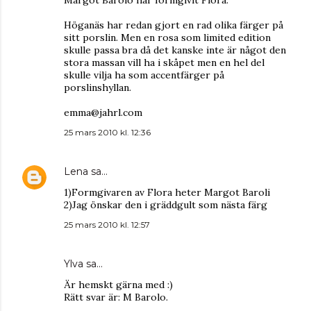
Margot Barolo har formgivit Flora.
Höganäs har redan gjort en rad olika färger på
sitt porslin. Men en rosa som limited edition
skulle passa bra då det kanske inte är något den
stora massan vill ha i skåpet men en hel del
skulle vilja ha som accentfärger på
porslinshyllan.
emma@jahrl.com
25 mars 2010 kl. 12:36
Lena
sa…
1)Formgivaren av Flora heter Margot Baroli
2)Jag önskar den i gräddgult som nästa färg
25 mars 2010 kl. 12:57
Ylva sa…
Är hemskt gärna med :)
Rätt svar är: M Barolo.