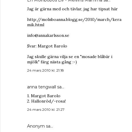
En Mölnbobos Liv - Melvins Mamma
sa…
Jag är gärna med och tävlar, jag har tipsat här
http://molnboanna.blogg.se/2010/march/kera
mik.html
info@annakarlsson.se
Svar: Margot Barolo
Jag skulle gärna vilja se en "mosade blåbär i
mjölk" färg nästa gång :-)
24 mars 2010 kl. 21:18
anna tengwall
sa…
1. Margot Barolo
2. Hallonröd/-rosa!
24 mars 2010 kl. 21:27
Anonym sa…