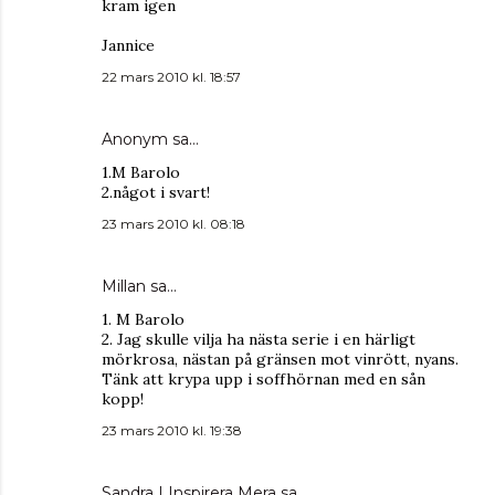
kram igen
Jannice
22 mars 2010 kl. 18:57
Anonym sa…
1.M Barolo
2.något i svart!
23 mars 2010 kl. 08:18
Millan
sa…
1. M Barolo
2. Jag skulle vilja ha nästa serie i en härligt
mörkrosa, nästan på gränsen mot vinrött, nyans.
Tänk att krypa upp i soffhörnan med en sån
kopp!
23 mars 2010 kl. 19:38
Sandra | Inspirera Mera
sa…