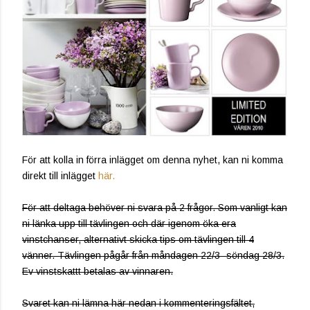
För att kolla in förra inlägget om denna nyhet, kan ni komma
direkt till inlägget
här.
För att deltaga behöver ni svara på 2 frågor. Som vanligt kan
ni länka upp till tävlingen och där igenom öka era
vinstchanser, alternativt skicka tips om tävlingen till 4
vänner. Tävlingen pågår från måndagen 22/3- söndag 28/3.
Ev vinstskattt betalas av vinnaren.
Svaret kan ni lämna här nedan i kommenteringsfältet,