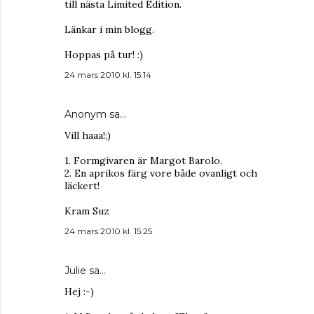
till nästa Limited Edition.
Länkar i min blogg.
Hoppas på tur! :)
24 mars 2010 kl. 15:14
Anonym sa…
Vill haaa!;)
1. Formgivaren är Margot Barolo.
2. En aprikos färg vore både ovanligt och
läckert!
Kram Suz
24 mars 2010 kl. 15:25
Julie
sa…
Hej :-)