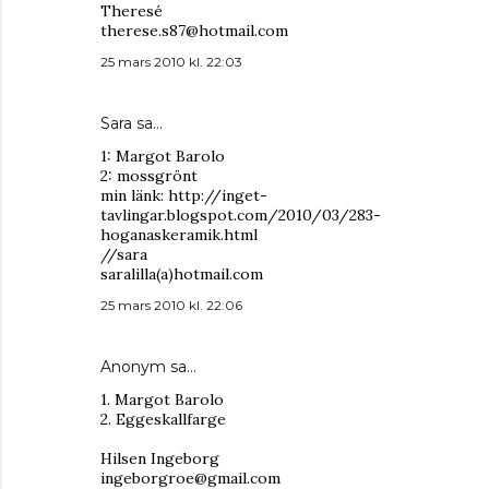
Theresé
therese.s87@hotmail.com
25 mars 2010 kl. 22:03
Sara
sa…
1: Margot Barolo
2: mossgrönt
min länk: http://inget-
tavlingar.blogspot.com/2010/03/283-
hoganaskeramik.html
//sara
saralilla(a)hotmail.com
25 mars 2010 kl. 22:06
Anonym sa…
1. Margot Barolo
2. Eggeskallfarge
Hilsen Ingeborg
ingeborgroe@gmail.com