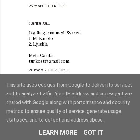
25 mars 2010 kl. 22:19
Carita
sa…
Jag är gärna med. Svaren:
1. M. Barolo
2. Ljuslila.
Mvh, Carita
turkost@gmail.com.
26 mars 2010 kl. 10:52
This site uses cookies from Google to deliver its services
Anonym
sa…
and to analyze traffic. Your IP address and user-agent are
Vill väldigt gärna vara med på detta.
shared with Google along with performance and security
1. M. Barolo
2. Skulle vilja se en lavendelfärg, gärna en ljus
metrics to ensure quality of service, generate usage
nyans.
Hoppas på tur!!
statistics, and to detect and address abuse.
Länkar i min blogg:
http://evaz.bloggplatsen.se/2010/03/26/27394
LEARN MORE
GOT IT
45-tavling/