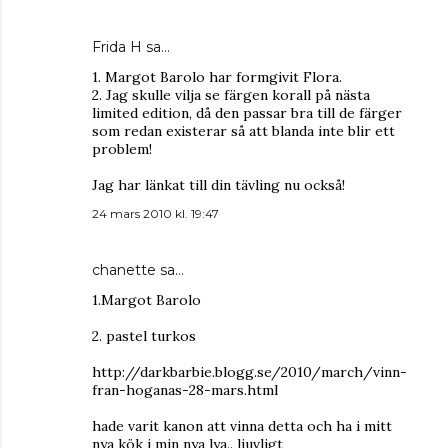
Frida H
sa…
1. Margot Barolo har formgivit Flora.
2. Jag skulle vilja se färgen korall på nästa
limited edition, då den passar bra till de färger
som redan existerar så att blanda inte blir ett
problem!
Jag har länkat till din tävling nu också!
24 mars 2010 kl. 19:47
chanette
sa…
1.Margot Barolo
2. pastel turkos
http://darkbarbie.blogg.se/2010/march/vinn-
fran-hoganas-28-mars.html
hade varit kanon att vinna detta och ha i mitt
nya kök i min nya lya.. ljuvligt