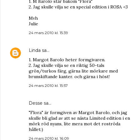
1. M Barolo står bakom "Flora"
2. Jag skulle vilja se en special edition i ROSA <3
Mvh
Julie
24 mars 2010 kl. 15:39
Linda
sa…
1. Margot Barolo heter formgivaren.
2. Jag skulle vilja se en riktig 50-tals
grön/turkos färg, gärna lite mörkare med
brunskiftande kanter. och gärna i höst!
24 mars 2010 kl. 15:57
Desse
sa…
"Flora" är formgiven av Margot Barolo, och jag
skulle bli glad av att se nästa Limited edition i en
mörk röd nyans, lite mera mot det roströda
hållet:)
24 mars 2010 kl. 16:09