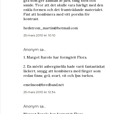
grå som ger känslan av järn, tung sten och
smide. Tror att det skulle vara härligt med den
enkla formen och det framträdande materialet.
Fint att kombinera med vitt porslin för
kontrast.
hedstrom_martin@hotmail.com
25 mars 2010 kl. 10:10
Anonym sa…
1. Margot Barolo har formgivit Flora.
2. En mörkt auberginelila hade varit fantastiskat
läckert, snygg att kombinera med färger som
redan finns; grå, svart, vit och ljus turkos.
emelmos@bredband.net
25 mars 2010 kl. 12:34
Anonym sa…