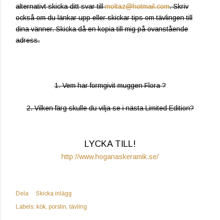
alternativt skicka ditt svar till
moltaz@hotmail.com
. Skriv
också om du länkar upp eller skickar tips om tävlingen till
dina vänner. Skicka då en kopia till mig på ovanstående
adress.
1. Vem har formgivit muggen Flora ?
2. Vilken färg skulle du vilja se i nästa Limited Edition?
LYCKA TILL!
http://www.hoganaskeramik.se/
Dela
Skicka inlägg
Labels:
kök
porslin
tävling