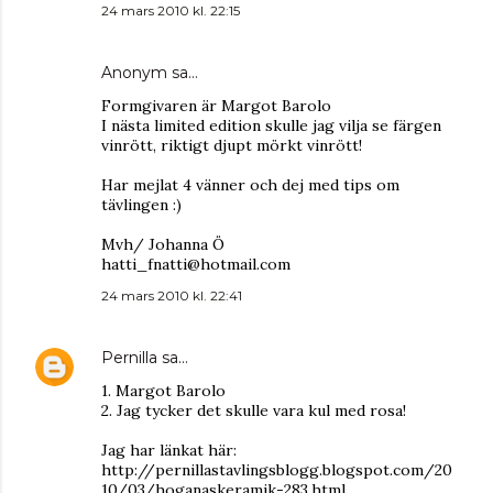
24 mars 2010 kl. 22:15
Anonym sa…
Formgivaren är Margot Barolo
I nästa limited edition skulle jag vilja se färgen
vinrött, riktigt djupt mörkt vinrött!
Har mejlat 4 vänner och dej med tips om
tävlingen :)
Mvh/ Johanna Ö
hatti_fnatti@hotmail.com
24 mars 2010 kl. 22:41
Pernilla
sa…
1. Margot Barolo
2. Jag tycker det skulle vara kul med rosa!
Jag har länkat här:
http://pernillastavlingsblogg.blogspot.com/20
10/03/hoganaskeramik-283.html