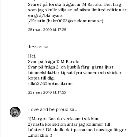
Svaret på första frågan är M Barolo. Den färg
som jag skulle vilja se på nästa limited edition är
en grå/blå nyans.
/Kristin (hakr0003@student.umu.se)
25 mars 2010 kl. 17:25
Tessan sa…
Hej.
Svar på fråga 1: M Barolo
Svar på fråga 2: en ljusblå färg, gärna ljust
himmelsblå.Har tipsat fyra vänner och skickar
kopia till dig.
ulla7373@hotmail.com
25 mars 2010 kl. 17:55
Love and be proud
sa…
1)Margot Barolo verksam i stkhlm.
2) nästa kollektion antar jag kommer till
hösten? Då skulle det passa med mustiga färger
...mörklila! ;)