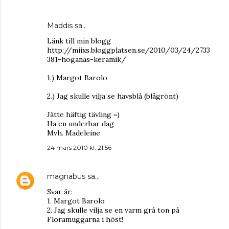
Maddis
sa…
Länk till min blogg
http://miixs.bloggplatsen.se/2010/03/24/2733
381-hoganas-keramik/
1.) Margot Barolo
2.) Jag skulle vilja se havsblå (blågrönt)
Jätte häftig tävling =)
Ha en underbar dag
Mvh. Madeleine
24 mars 2010 kl. 21:56
magnabus
sa…
Svar är:
1. Margot Barolo
2. Jag skulle vilja se en varm grå ton på
Floramuggarna i höst!