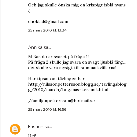
Och jag skulle önska mig en krispigt isblå nyans
:)
choklad@gmail.com
25 mars 2010 kl. 13:34
Annika
sa…
M Barolo är svaret på fråga 1!
På fråga 2 skulle jag svara en svagt ljusblå färg...
det skulle vara mysigt till sommarkvällarna!
Har tipsat om tävlingen här:
http://nilssonpettersson.blogg.se/tavlingsblog
g/2010/march/hoganas-keramik.html
/familjenpettersson@hotmail.se
25 mars 2010 kl. 16:56
kristinh
sa…
Hej!