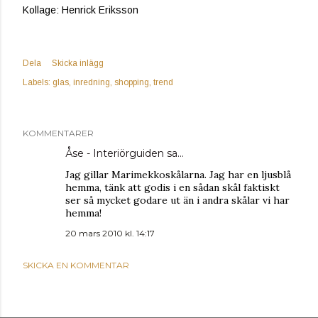
Kollage: Henrick Eriksson
Dela
Skicka inlägg
Labels:
glas
inredning
shopping
trend
KOMMENTARER
Åse - Interiörguiden
sa…
Jag gillar Marimekkoskålarna. Jag har en ljusblå
hemma, tänk att godis i en sådan skål faktiskt
ser så mycket godare ut än i andra skålar vi har
hemma!
20 mars 2010 kl. 14:17
SKICKA EN KOMMENTAR