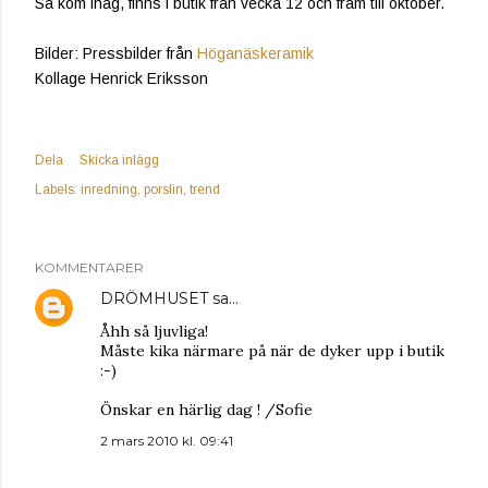
Så kom ihåg, finns i butik från vecka 12 och fram till oktober.
Bilder: Pressbilder från
Höganäskeramik
Kollage Henrick Eriksson
Dela
Skicka inlägg
Labels:
inredning
porslin
trend
KOMMENTARER
DRÖMHUSET
sa…
Åhh så ljuvliga!
Måste kika närmare på när de dyker upp i butik
:-)
Önskar en härlig dag ! /Sofie
2 mars 2010 kl. 09:41