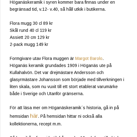
Höganäskeramik i syren kommer bara finnas under en
begränsad tid, v.12- v.40, så håll utkik i butikerna.
Flora mugg 30 cl 89 kr
Skål rund 40 cl 119 kr
Assiett 20 cm 129 kr
2-pack mugg 149 kr
Formgivare utav Flora muggen är
Margot Barolo
.
Höganäs keramik grundades 1909 i Höganäs ute på
Kullahalvön. Det var drejmästare Andersson och
glasyrmästare Johansson som började med tillverkningen i
liten skala, som nu vuxit till ett stort etablerat varumärke
både i Sverige och Utanför gränserna.
För att läsa mer om Höganäskeramik´s historia, gå in på
här
hemsidan
. På hemsidan hittar ni också alla
kollektionerna, recept m.m.