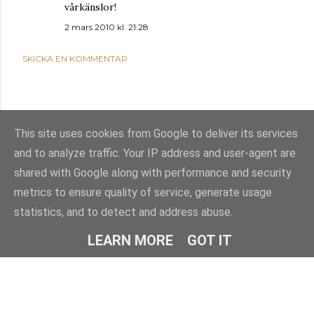
vårkänslor!
2 mars 2010 kl. 21:28
SKICKA EN KOMMENTAR
This site uses cookies from Google to deliver its services
and to analyze traffic. Your IP address and user-agent are
shared with Google along with performance and security
metrics to ensure quality of service, generate usage
statistics, and to detect and address abuse.
Använder Blogger
LEARN MORE
GOT IT