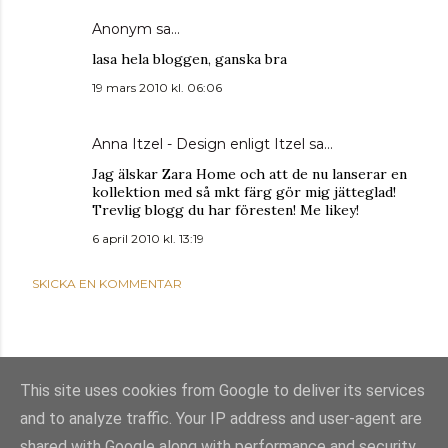
Anonym sa…
lasa hela bloggen, ganska bra
19 mars 2010 kl. 06:06
Anna Itzel - Design enligt Itzel
sa…
Jag älskar Zara Home och att de nu lanserar en
kollektion med så mkt färg gör mig jätteglad!
Trevlig blogg du har föresten! Me likey!
6 april 2010 kl. 13:19
SKICKA EN KOMMENTAR
This site uses cookies from Google to deliver its services
and to analyze traffic. Your IP address and user-agent are
shared with Google along with performance and security