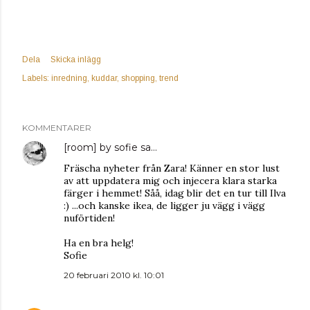
Dela
Skicka inlägg
Labels:
inredning
kuddar
shopping
trend
KOMMENTARER
[room] by sofie
sa…
Fräscha nyheter från Zara! Känner en stor lust
av att uppdatera mig och injecera klara starka
färger i hemmet! Såå, idag blir det en tur till Ilva
:) ...och kanske ikea, de ligger ju vägg i vägg
nuförtiden!
Ha en bra helg!
Sofie
20 februari 2010 kl. 10:01