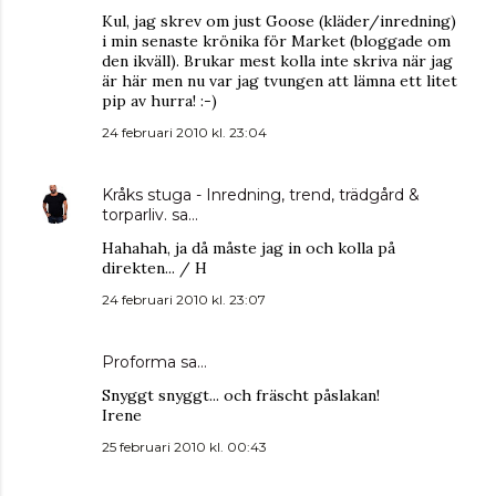
Kul, jag skrev om just Goose (kläder/inredning)
i min senaste krönika för Market (bloggade om
den ikväll). Brukar mest kolla inte skriva när jag
är här men nu var jag tvungen att lämna ett litet
pip av hurra! :-)
24 februari 2010 kl. 23:04
Kråks stuga - Inredning, trend, trädgård &
torparliv.
sa…
Hahahah, ja då måste jag in och kolla på
direkten... / H
24 februari 2010 kl. 23:07
Proforma
sa…
Snyggt snyggt... och fräscht påslakan!
Irene
25 februari 2010 kl. 00:43