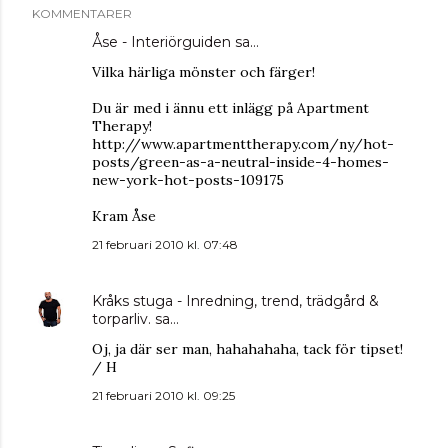
KOMMENTARER
Åse - Interiörguiden
sa…
Vilka härliga mönster och färger!
Du är med i ännu ett inlägg på Apartment
Therapy!
http://www.apartmenttherapy.com/ny/hot-
posts/green-as-a-neutral-inside-4-homes-
new-york-hot-posts-109175
Kram Åse
21 februari 2010 kl. 07:48
Kråks stuga - Inredning, trend, trädgård &
torparliv.
sa…
Oj, ja där ser man, hahahahaha, tack för tipset!
/ H
21 februari 2010 kl. 09:25