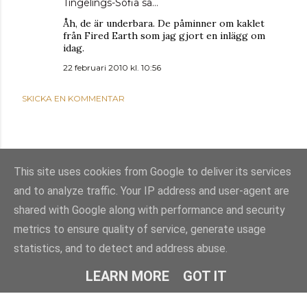
Tingelings-Sofia
sa…
Åh, de är underbara. De påminner om kaklet
från Fired Earth som jag gjort en inlägg om
idag.
22 februari 2010 kl. 10:56
SKICKA EN KOMMENTAR
This site uses cookies from Google to deliver its services
and to analyze traffic. Your IP address and user-agent are
shared with Google along with performance and security
metrics to ensure quality of service, generate usage
statistics, and to detect and address abuse.
Använder Blogger
LEARN MORE
GOT IT