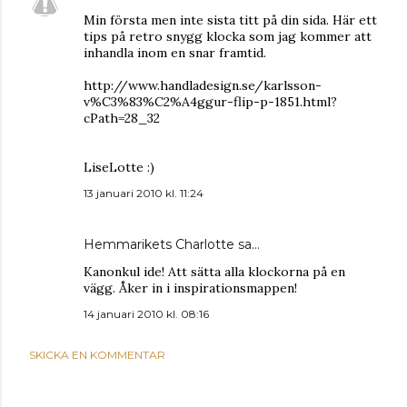
Min första men inte sista titt på din sida. Här ett
tips på retro snygg klocka som jag kommer att
inhandla inom en snar framtid.
http://www.handladesign.se/karlsson-
v%C3%83%C2%A4ggur-flip-p-1851.html?
cPath=28_32
LiseLotte :)
13 januari 2010 kl. 11:24
Hemmarikets Charlotte
sa…
Kanonkul ide! Att sätta alla klockorna på en
vägg. Åker in i inspirationsmappen!
14 januari 2010 kl. 08:16
SKICKA EN KOMMENTAR