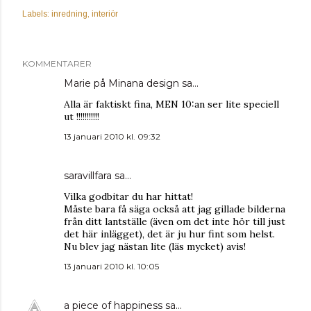
Labels:
inredning
interiör
KOMMENTARER
Marie på Minana design
sa…
Alla är faktiskt fina, MEN 10:an ser lite speciell
ut !!!!!!!!!!!
13 januari 2010 kl. 09:32
saravillfara
sa…
Vilka godbitar du har hittat!
Måste bara få säga också att jag gillade bilderna
från ditt lantställe (även om det inte hör till just
det här inlägget), det är ju hur fint som helst.
Nu blev jag nästan lite (läs mycket) avis!
13 januari 2010 kl. 10:05
a piece of happiness
sa…