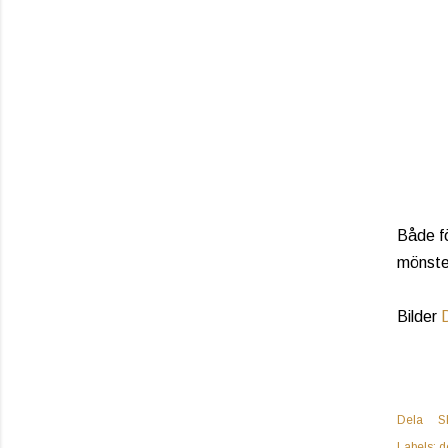
Både fö
mönster
Bilder
Dela
S
Labels:
d