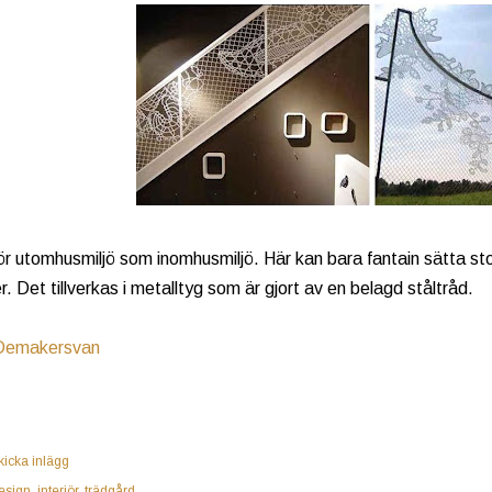
r utomhusmiljö som inomhusmiljö. Här kan bara fantain sätta stop
. Det tillverkas i metalltyg som är gjort av en belagd ståltråd.
Demakersvan
kicka inlägg
esign
interiör
trädgård