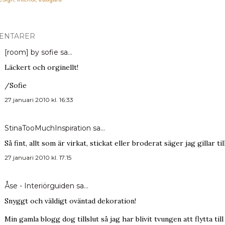
ENTARER
[room] by sofie
sa…
Läckert och orginellt!
/Sofie
27 januari 2010 kl. 16:33
StinaTooMuchInspiration
sa…
Så fint, allt som är virkat, stickat eller broderat säger jag gillar till
27 januari 2010 kl. 17:15
Åse - Interiörguiden
sa…
Snyggt och väldigt oväntad dekoration!
Min gamla blogg dog tillslut så jag har blivit tvungen att flytta til