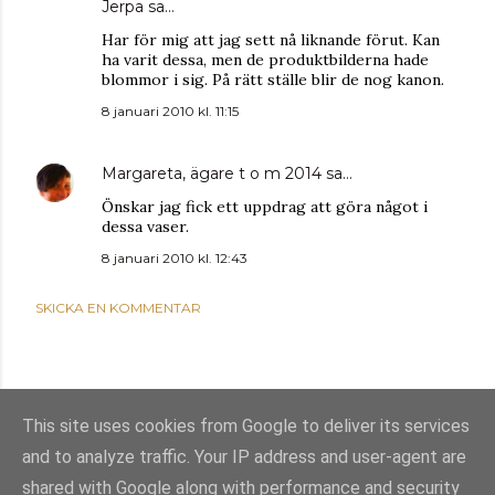
Jerpa
sa…
Har för mig att jag sett nå liknande förut. Kan
ha varit dessa, men de produktbilderna hade
blommor i sig. På rätt ställe blir de nog kanon.
8 januari 2010 kl. 11:15
Margareta, ägare t o m 2014
sa…
Önskar jag fick ett uppdrag att göra något i
dessa vaser.
8 januari 2010 kl. 12:43
SKICKA EN KOMMENTAR
This site uses cookies from Google to deliver its services
and to analyze traffic. Your IP address and user-agent are
shared with Google along with performance and security