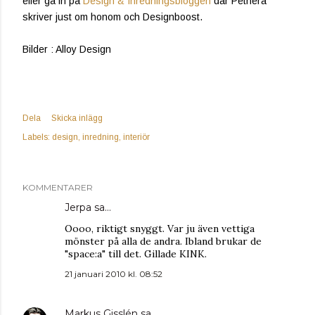
eller gå in på
Design & Inredningsbloggen
där Pethera
skriver just om honom och Designboost.
Bilder : Alloy Design
Dela
Skicka inlägg
Labels:
design
inredning
interiör
KOMMENTARER
Jerpa
sa…
Oooo, riktigt snyggt. Var ju även vettiga
mönster på alla de andra. Ibland brukar de
"space:a" till det. Gillade KINK.
21 januari 2010 kl. 08:52
Markus Gisslén
sa…