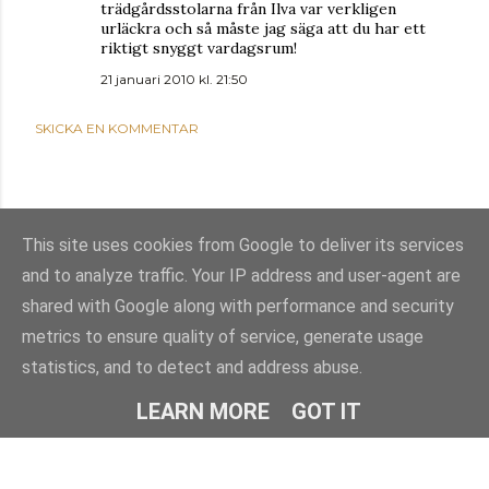
trädgårdsstolarna från Ilva var verkligen
urläckra och så måste jag säga att du har ett
riktigt snyggt vardagsrum!
21 januari 2010 kl. 21:50
SKICKA EN KOMMENTAR
This site uses cookies from Google to deliver its services
and to analyze traffic. Your IP address and user-agent are
shared with Google along with performance and security
metrics to ensure quality of service, generate usage
statistics, and to detect and address abuse.
Använder Blogger
LEARN MORE
GOT IT