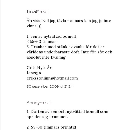
Linz@n sa…
Åh visst vill jag tävla - annars kan jag ju inte
vinna ;))
1. ren av nytvättad bomull
2.55-60 timmar
3. Tranbär med stänk av vanlij, för det är
världens underbaraste doft. Inte för söt och
absolut inte kvalmig.
Gott Nytt År
Linz@n
erikssonlinn@hotmail.com
30 december 2009 kl. 21:24
Anonym sa…
1. Doften av ren och nytvättad bomull som
sprider sig i rummet.
2. 55-60 timmars brinntid