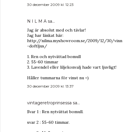
30 december 2009 kl. 12:23
N I L M A
sa…
Jag är absolut med och tävlar!
Jag har länkat här:
http://nilma.myshowroom.se/2009/12/30/vinn
-doftljus/
1. Ren och nytvättad bomull
2. 55-60 timmar
3. Lavendel eller liljekonvalj hade vart ljuvligt!
Håller tummarna för vinst nu =)
30 december 2009 kl. 13:37
vintageretroprinsessa
sa…
Svar 1 : Ren nytvättat bomull.
svar 2 : 55-60 timmar.