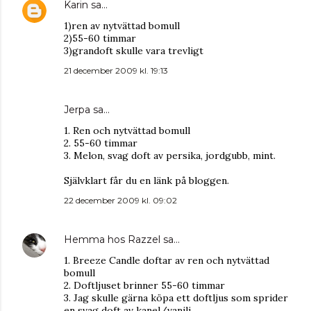
Karin
sa…
1)ren av nytvättad bomull
2)55-60 timmar
3)grandoft skulle vara trevligt
21 december 2009 kl. 19:13
Jerpa
sa…
1. Ren och nytvättad bomull
2. 55-60 timmar
3. Melon, svag doft av persika, jordgubb, mint.
Självklart får du en länk på bloggen.
22 december 2009 kl. 09:02
Hemma hos Razzel
sa…
1. Breeze Candle doftar av ren och nytvättad
bomull
2. Doftljuset brinner 55-60 timmar
3. Jag skulle gärna köpa ett doftljus som sprider
en svag doft av kanel/vanilj