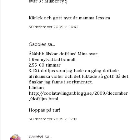
svar 3 : Mulberry :)
Kärlek och gott nytt år mamma Jessica
30 december 2009 kl. 16:42
Gabbies
sa…
Åååhhh älskar doftljus! Mina svar:
1.Ren nytvättad bomull
2.55-60 timmar
3. Ett dofljus som jag hade en gång doftade
afrikanska violer och det luktade så gott! Så det
önskar jag fanns i soritmentet.
Länkar:
http://coolatavlingar.blogg.se/2009/december
/doftljus.html
Hoppas på tur!
30 december 2009 kl. 17:19
care69
sa…