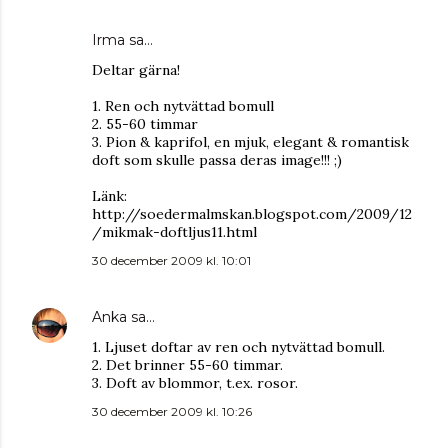
Irma
sa…
Deltar gärna!
1. Ren och nytvättad bomull
2. 55-60 timmar
3. Pion & kaprifol, en mjuk, elegant & romantisk
doft som skulle passa deras image!!! ;)
Länk:
http://soedermalmskan.blogspot.com/2009/12
/mikmak-doftljus11.html
30 december 2009 kl. 10:01
Anka
sa…
1. Ljuset doftar av ren och nytvättad bomull.
2. Det brinner 55-60 timmar.
3. Doft av blommor, t.ex. rosor.
30 december 2009 kl. 10:26