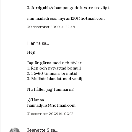
3. Jordgubb/champangedoft vore trevligt.
min mailadress: myran120@hotmail.com
30 december 2009 kl. 22:48
Hanna
sa…
Hej!
Jag är gärna med och tävlar.
1. Ren och nytvättad bomull
2. 55-60 timmars brinntid
3. Mullbär blandat med vanilj
Nu håller jag tummarna!
//Hanna
hannadjuis@hotmail.com
31 december 2009 kl. 00:12
Jeanette S
sa…