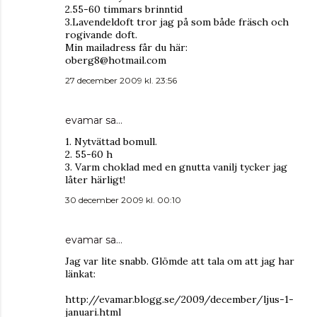
2.55-60 timmars brinntid
3.Lavendeldoft tror jag på som både fräsch och
rogivande doft.
Min mailadress får du här:
oberg8@hotmail.com
27 december 2009 kl. 23:56
evamar
sa…
1. Nytvättad bomull.
2. 55-60 h
3. Varm choklad med en gnutta vanilj tycker jag
låter härligt!
30 december 2009 kl. 00:10
evamar
sa…
Jag var lite snabb. Glömde att tala om att jag har
länkat:
http://evamar.blogg.se/2009/december/ljus-1-
januari.html