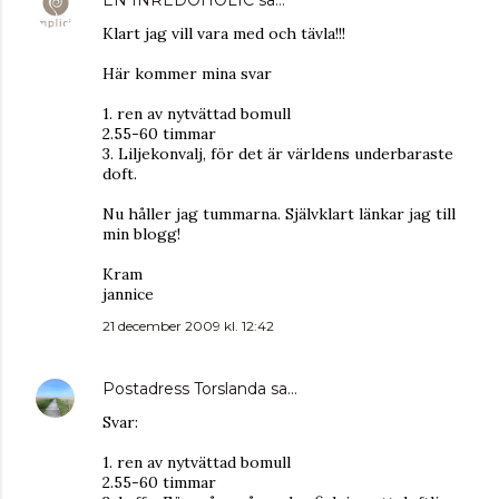
EN INREDOHOLIC
sa…
Klart jag vill vara med och tävla!!!
Här kommer mina svar
1. ren av nytvättad bomull
2.55-60 timmar
3. Liljekonvalj, för det är världens underbaraste
doft.
Nu håller jag tummarna. Självklart länkar jag till
min blogg!
Kram
jannice
21 december 2009 kl. 12:42
Postadress Torslanda
sa…
Svar:
1. ren av nytvättad bomull
2.55-60 timmar