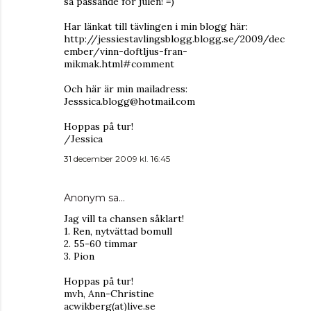
så passande för julen! =)
Har länkat till tävlingen i min blogg här:
http://jessiestavlingsblogg.blogg.se/2009/dec
ember/vinn-doftljus-fran-
mikmak.html#comment
Och här är min mailadress:
Jesssica.blogg@hotmail.com
Hoppas på tur!
/Jessica
31 december 2009 kl. 16:45
Anonym sa…
Jag vill ta chansen såklart!
1. Ren, nytvättad bomull
2. 55-60 timmar
3. Pion
Hoppas på tur!
mvh, Ann-Christine
acwikberg(at)live.se