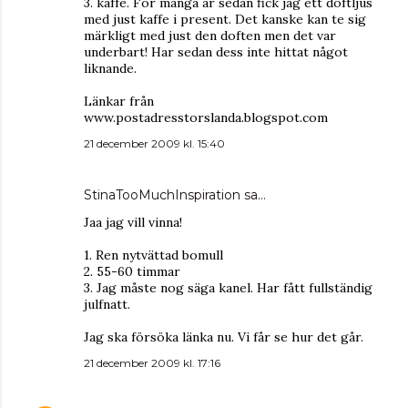
3. kaffe. För många år sedan fick jag ett doftljus
med just kaffe i present. Det kanske kan te sig
märkligt med just den doften men det var
underbart! Har sedan dess inte hittat något
liknande.
Länkar från
www.postadresstorslanda.blogspot.com
21 december 2009 kl. 15:40
StinaTooMuchInspiration
sa…
Jaa jag vill vinna!
1. Ren nytvättad bomull
2. 55-60 timmar
3. Jag måste nog säga kanel. Har fått fullständig
julfnatt.
Jag ska försöka länka nu. Vi får se hur det går.
21 december 2009 kl. 17:16