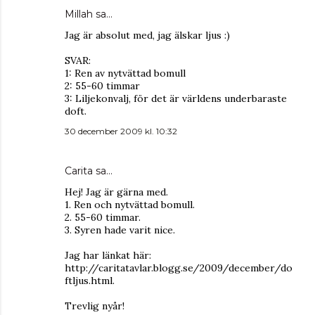
Millah
sa…
Jag är absolut med, jag älskar ljus :)
SVAR:
1: Ren av nytvättad bomull
2: 55-60 timmar
3: Liljekonvalj, för det är världens underbaraste
doft.
30 december 2009 kl. 10:32
Carita
sa…
Hej! Jag är gärna med.
1. Ren och nytvättad bomull.
2. 55-60 timmar.
3. Syren hade varit nice.
Jag har länkat här:
http://caritatavlar.blogg.se/2009/december/do
ftljus.html.
Trevlig nyår!