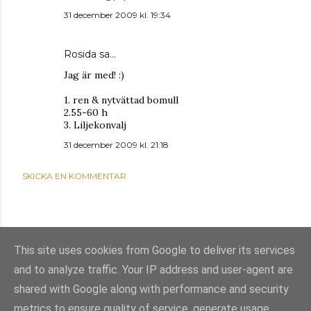
31 december 2009 kl. 19:34
Rosida
sa…
Jag är med! :)
1. ren & nytvättad bomull
2.55-60 h
3. Liljekonvalj
31 december 2009 kl. 21:18
SKICKA EN KOMMENTAR
This site uses cookies from Google to deliver its services
and to analyze traffic. Your IP address and user-agent are
shared with Google along with performance and security
metrics to ensure quality of service, generate usage