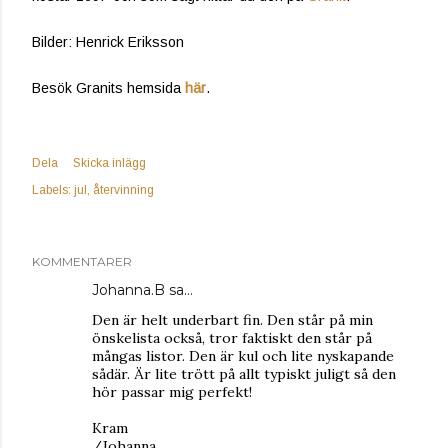
Bilder: Henrick Eriksson
Besök Granits hemsida
här
.
Dela
Skicka inlägg
Labels:
jul
återvinning
KOMMENTARER
Johanna.B
sa…
Den är helt underbart fin. Den står på min
önskelista också, tror faktiskt den står på
mångas listor. Den är kul och lite nyskapande
sådär. Är lite trött på allt typiskt juligt så den
hör passar mig perfekt!
Kram
/Johanna