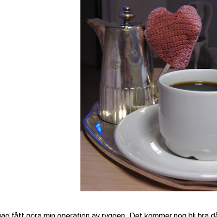
jag fått göra min operation av ryggen. Det kommer nog bli bra då