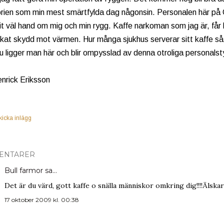
storien som min mest smärtfylda dag någonsin. Personalen här på 
it väl hand om mig och min rygg. Kaffe narkoman som jag är, får ka
kat skydd mot värmen. Hur många sjukhus serverar sitt kaffe s
u ligger man här och blir ompysslad av denna otroliga personalst
enrick Eriksson
kicka inlägg
ENTARER
Bull farmor
sa…
Det är du värd, gott kaffe o snälla människor omkring dig!!!!Älska
17 oktober 2009 kl. 00:38