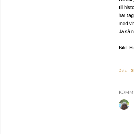
till hi
har tag
med vir
Ja så n
Bild: H
Dela
S
KOMM