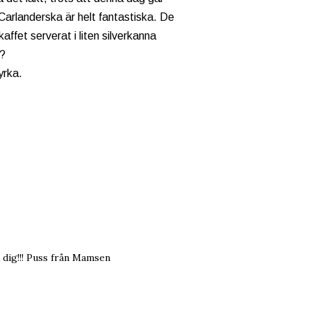
Carlanderska är helt fantastiska. De
ffet serverat i liten silverkanna
å?
yrka.
r dig!!! Puss från Mamsen