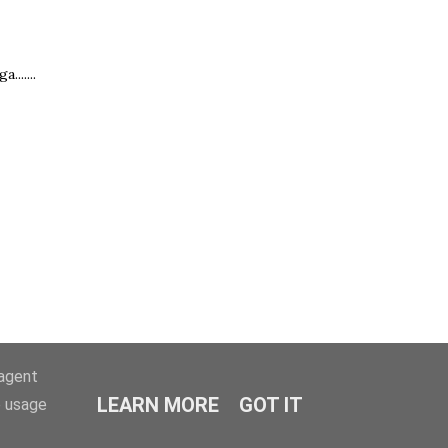
......
-agent
LEARN MORE
GOT IT
e usage