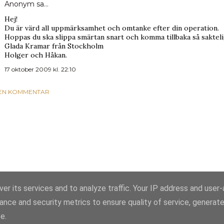
Anonym sa…
Hej!
Du är värd all uppmärksamhet och omtanke efter din operation.
Hoppas du ska slippa smärtan snart och komma tillbaka så sakteliga.
Glada Kramar från Stockholm
Holger och Håkan.
17 oktober 2009 kl. 22:10
 EN KOMMENTAR
er its services and to analyze traffic. Your IP address and user
ance and security metrics to ensure quality of service, generat
Använder Blogger
e.