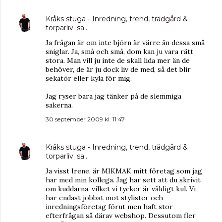
Kråks stuga - Inredning, trend, trädgård &
torparliv.
sa…
Ja frågan är om inte björn är värre än dessa små
sniglar. Ja, små och små, dom kan ju vara rätt
stora. Man vill ju inte de skall lida mer än de
behöver, de är ju dock liv de med, så det blir
sekatör eller kyla för mig.
Jag ryser bara jag tänker på de slemmiga
sakerna.
30 september 2009 kl. 11:47
Kråks stuga - Inredning, trend, trädgård &
torparliv.
sa…
Ja visst Irene, är MIKMAK mitt företag som jag
har med min kollega. Jag har sett att du skrivit
om kuddarna, vilket vi tycker är väldigt kul. Vi
har endast jobbat mot stylister och
inredningsföretag förut men haft stor
efterfrågan så därav webshop. Dessutom fler