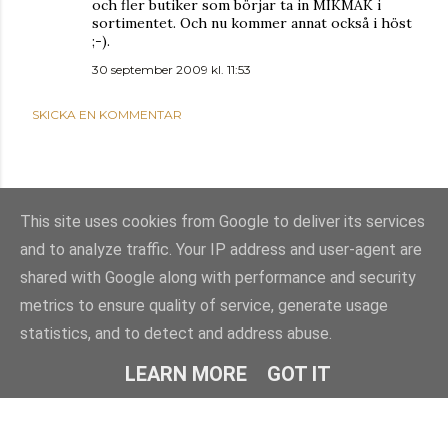
och fler butiker som börjar ta in MIKMAK i
sortimentet. Och nu kommer annat också i höst
;-).
30 september 2009 kl. 11:53
SKICKA EN KOMMENTAR
This site uses cookies from Google to deliver its services
and to analyze traffic. Your IP address and user-agent are
shared with Google along with performance and security
metrics to ensure quality of service, generate usage
statistics, and to detect and address abuse.
Använder Blogger
LEARN MORE
GOT IT