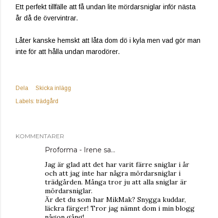
Ett perfekt tillfälle att få undan lite mördarsniglar inför nästa
år då de övervintrar.
Låter kanske hemskt att låta dom dö i kyla men vad gör man
inte för att hålla undan marodörer.
Dela
Skicka inlägg
Labels:
trädgård
KOMMENTARER
Proforma - Irene
sa…
Jag är glad att det har varit färre sniglar i år
och att jag inte har några mördarsniglar i
trädgården. Många tror ju att alla sniglar är
mördarsniglar.
Är det du som har MikMak? Snygga kuddar,
läckra färger! Tror jag nämnt dom i min blogg
någon gång!