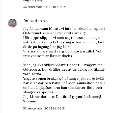
30 september 2009 kl. 00:05
Brunkullan
sa…
Jag är tacksam för att vi inte har dem här uppe i
Östersund, som är i mellersta sverige.
Här uppe slipper vi som sagt dessa slemmiga
saker. Inte så mycket fästingar har vi heller, fast
de är på ingång har jag hört!
Vi slåss annars med varg och björn istället. Vet
inte vad som är lättast dock;)
Men jag ska skicka vidare tipset till svägerskan i
Göteborg. Där dräller det av de äckliga krälande
varelserna.
Yngste sonen brukar gå på snigeljakt varje kväll
när vi är där och hälsar på, och samla ihop dem i
en hundbajspåse, som han sen knyter ihop och
slänger i soporna..
Jag klarar det inte. Det är så grymt! Ischiamej!
Susanne
30 september 2009 kl. 08:54